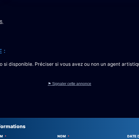
6.
 :
 si disponible. Préciser si vous avez ou non un agent artistiq
⚑ Signaler cette annonce
formations
OM
NOM
DATE 
*
*