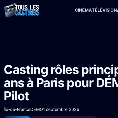
CINÉMA
TÉLÉVISION
Accueil
›
Castings
›
Long-métrage
›
Casting rôles principaux 18-25
Casting rôles princ
ans à Paris pour DÉ
Pilot
Île-de-France
DÉMO
1 septembre 2026