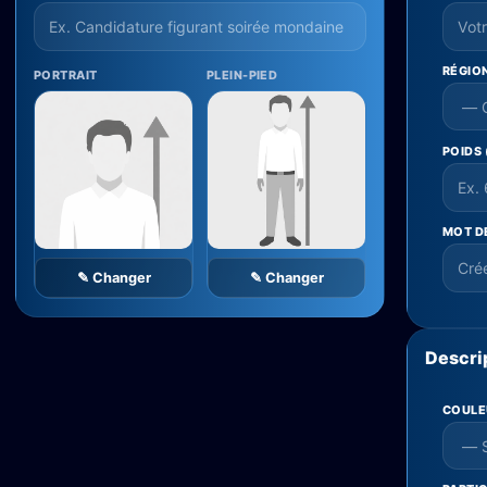
RÉGIO
PORTRAIT
PLEIN-PIED
POIDS
MOT D
✎ Changer
✎ Changer
Descri
COULE