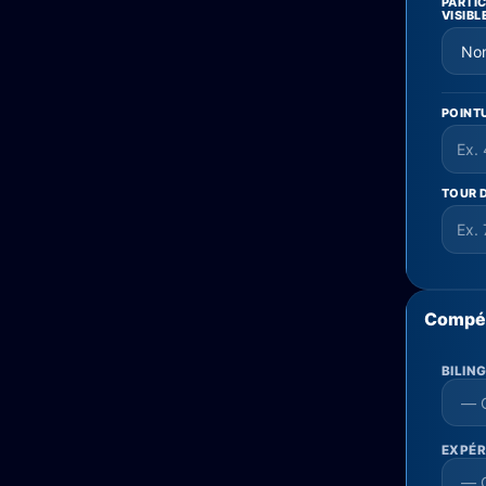
PARTI
VISIBL
POINT
TOUR D
Compé
BILIN
EXPÉR