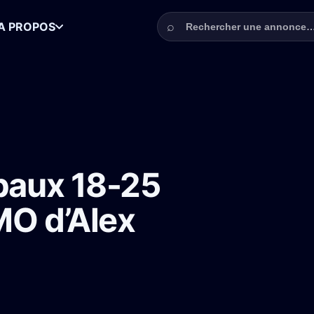
Rechercher une annonce
⌕
A PROPOS
 ans à Paris pour DÉMO d’Alex Pilot
ipaux 18-25
MO d’Alex