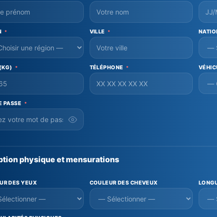
N
VILLE
NATIO
*
*
 (KG)
TÉLÉPHONE
VÉHIC
*
*
E PASSE
*
ption physique et mensurations
UR DES YEUX
COULEUR DES CHEVEUX
LONGU