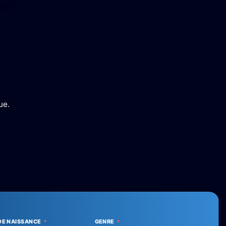
ue.
DE NAISSANCE
GENRE
*
*