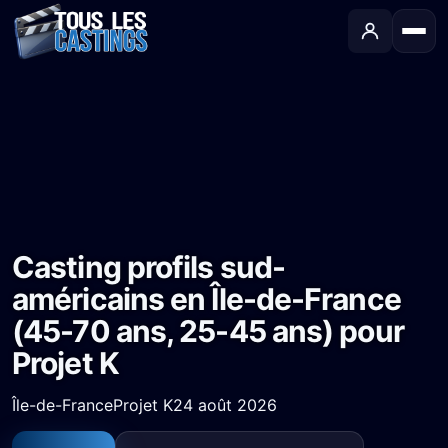
Accueil
›
Castings
›
Long-métrage
›
Casting profils sud-américains en Île-de-France (45-70 ans, 25-45 ans) pour Projet K
Casting profils sud-
américains en Île-de-France
(45-70 ans, 25-45 ans) pour
Projet K
Île-de-France
Projet K
24 août 2026