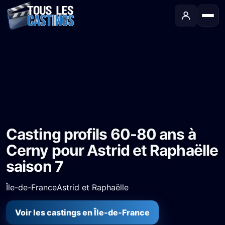
Accueil
›
Castings
›
Série TV
›
Casting profils 60-80 ans à Cerny pour Astrid et Raphaëlle saison 7
Casting profils 60-80 ans à
Cerny pour Astrid et Raphaëlle
saison 7
Île-de-France
Astrid et Raphaëlle
Voir les castings en Île-de-France