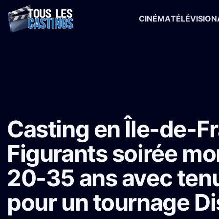
CINÉMA
TÉLÉVISION
Accueil
›
Castings
›
Série TV
›
Casting en Île-de-France : Figurant
Casting en Île-de-Fr
Figurants soirée mo
20-35 ans avec ten
pour un tournage Di