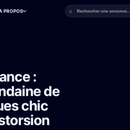
Rechercher une annonce
⌕
A PROPOS
s soirée mondaine de 20-35 ans avec tenues chic pour un tournage Dis
ance :
ndaine de
ues chic
storsion