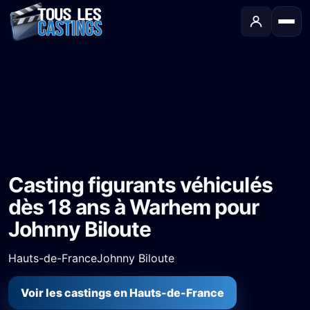
Accueil
›
Castings
›
Série TV
›
Casting figurants véhiculés dès 18 ans à Warhem pour Johnny Biloute
Casting figurants véhiculés
dès 18 ans à Warhem pour
Johnny Biloute
Hauts-de-France
Johnny Biloute
Voir les castings en Hauts-de-France