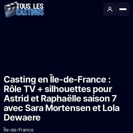
Accueil
›
Castings
›
Série TV
›
Casting en Île-de-France : Rôle TV + silhouettes pour Astrid et Raphaëlle saison 7 avec Sara Mortensen et Lola Dewaere
Casting en Île-de-France :
Rôle TV + silhouettes pour
Astrid et Raphaëlle saison 7
avec Sara Mortensen et Lola
Dewaere
Île-de-France