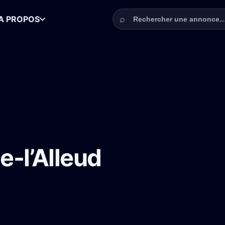
Rechercher une annonce
⌕
A PROPOS
raine-l’Alleud pour Johnny Biloute
e-l’Alleud