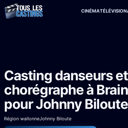
CINÉMA
TÉLÉVISION
Accueil
›
Castings
›
Série TV
›
Casting danseurs et chorégraphe à B
Casting danseurs et
chorégraphe à Brain
pour Johnny Biloute
Région wallonne
Johnny Biloute