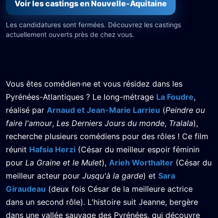
Voir les castings en Nouvelle-Aquitaine
Les candidatures sont fermées. Découvrez les castings
actuellement ouverts près de chez vous.
Vous êtes comédien·ne et vous résidez dans les
Pyrénées-Atlantiques ? Le long-métrage
La Foudre
,
réalisé par
Arnaud et Jean-Marie Larrieu
(
Peindre ou
faire l'amour
,
Les Derniers Jours du monde
,
Tralala
),
recherche plusieurs comédiens pour des rôles ! Ce film
réunit
Hafsia Herzi
(César du meilleur espoir féminin
pour
La Graine et le Mulet
),
Arieh Worthalter
(César du
meilleur acteur pour
Jusqu'à la garde
) et
Sara
Giraudeau
(deux fois César de la meilleure actrice
dans un second rôle). L'histoire suit Jeanne, bergère
dans une vallée sauvage des Pyrénées, qui découvre