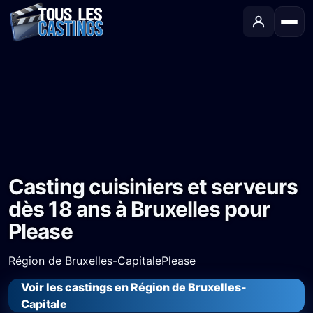
Accueil
›
Castings
›
Long-métrage
›
Casting cuisiniers et serveurs dès 18 ans à Bruxelles pour Please
Casting cuisiniers et serveurs
dès 18 ans à Bruxelles pour
Please
Région de Bruxelles-Capitale
Please
Voir les castings en Région de Bruxelles-
Capitale