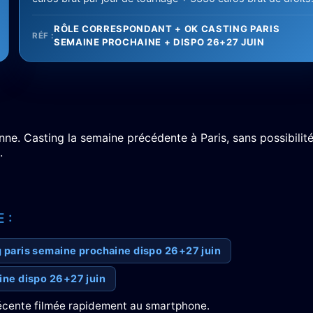
RÔLE CORRESPONDANT + OK CASTING PARIS
RÉF :
SEMAINE PROCHAINE + DISPO 26+27 JUIN
nne. Casting la semaine précédente à Paris, sans possibilit
.
 :
paris semaine prochaine dispo 26+27 juin
ine dispo 26+27 juin
écente filmée rapidement au smartphone.