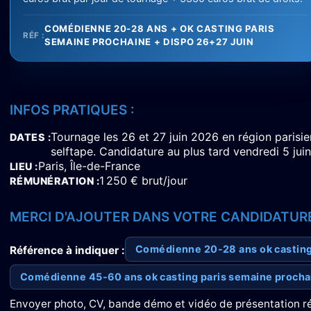
COMÉDIENNE 20-28 ANS + OK CASTING PARIS
RÉF :
SEMAINE PROCHAINE + DISPO 26+27 JUIN
INFOS PRATIQUES :
Tournage les 26 et 27 juin 2026 en région parisie
DATES
selftape. Candidature au plus tard vendredi 5 juin
Paris, Île-de-France
LIEU
1 250 € brut/jour
RÉMUNÉRATION
MERCI D'AJOUTER DANS VOTRE CANDIDATURE
Comédienne 20-28 ans ok casting 
Référence à indiquer :
Comédienne 45-60 ans ok casting paris semaine procha
Envoyer photo, CV, bande démo et vidéo de présentation r