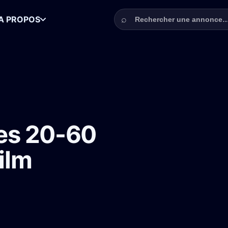
Rechercher une annonce
⌕
A PROPOS
is pour un film publicitaire
es 20-60
film