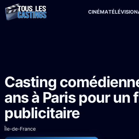
CINÉMA
TÉLÉVISION
Accueil
›
Castings
›
Publicité
›
Casting comédiennes 20-60 ans à Par
Casting comédienn
ans à Paris pour un 
publicitaire
Île-de-France