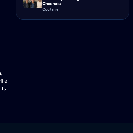
Chesnais
Occitanie
,
ille
nts