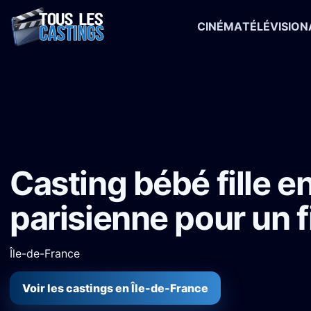
CINÉMA
TÉLÉVISION
Accueil
›
Castings
›
Long-métrage
›
Casting bébé fille en région pa
Casting bébé fille e
parisienne pour un f
Île-de-France
Voir les castings en Île-de-France