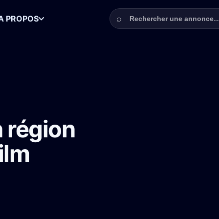
Rechercher une annonce
⌕
A PROPOS
risienne pour un film
n région
ilm