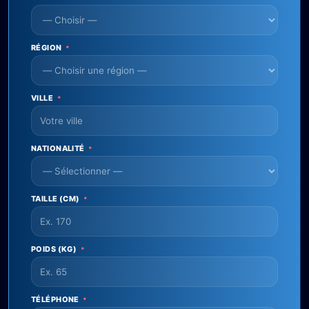
RÉGION
*
VILLE
*
NATIONALITÉ
*
TAILLE (CM)
*
POIDS (KG)
*
TÉLÉPHONE
*