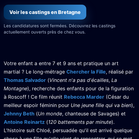
Voir les castings en Bretagne
Les candidatures sont fermées. Découvrez les castings
actuellement ouverts près de chez vous.
Votre enfant a entre 7 et 9 ans et pratique un art
martial ? Le long-métrage
Chercher la Fille
, réalisé par
Thomas Salvador
(
Vincent n'a pas d'écailles
,
La
Montagne
), recherche des enfants pour de la figuration
à Roscoff ! Ce film réunit
Rebecca Marder
(César du
meilleur espoir féminin pour
Une jeune fille qui va bien
),
Jehnny Beth
(
Un monde
, chanteuse de Savages) et
Antoine Reinartz
(
120 battements par minute
).
L'histoire suit Chloé, persuadée qu'il est arrivé quelque
chose à une fille qu'elle vient de rencontrer, qui se met