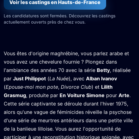
Voir les castings en Hauts-de-France
Les candidatures sont fermées. Découvrez les castings
actuellement ouverts près de chez vous.
Vous êtes d'origine maghrébine, vous parlez arabe et
vous avez une chevelure fournie ? Plongez dans
l'ambiance des années 70 avec la série
Betty
, réalisée
par
Just Philippot
(
La Nuée
), avec
Alban Ivanov
(
Epouse-moi mon pote
,
Divorce Club
) et
Lilith
Grasmug
, produite par
En Voiture Simone
pour
Arte
.
Cette série captivante se déroule durant l'hiver 1975,
alors qu'une vague de féminicides réveille la psychose
d'une série de meurtres antérieurs dans une petite ville
de la banlieue lilloise. Vous aurez l'opportunité de
participer à une reconstitution historique soignée, avec