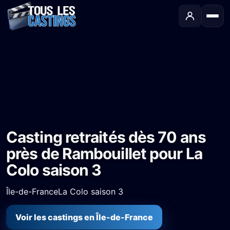
Accueil
›
Castings
›
Série TV
›
Casting retraités dès 70 ans près de Rambouillet pour La Colo saison 3
Casting retraités dès 70 ans
près de Rambouillet pour La
Colo saison 3
Île-de-France
La Colo saison 3
Voir les castings en Île-de-France