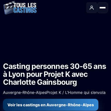
Accueil
›
Castings
›
Long-métrage
›
Casting personnes 30-65 ans à Lyon pour Projet K avec Charlotte Gainsbourg
Casting personnes 30-65 ans
à Lyon pour Projet K avec
Charlotte Gainsbourg
Auvergne-Rhône-Alpes
Projet K / L’Homme qui s’envola
Voir les castings en Auvergne-Rhône-Alpes