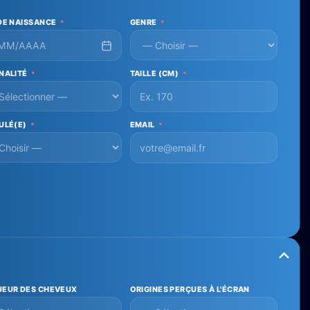
DE NAISSANCE
GENRE
*
*
NALITÉ
TAILLE (CM)
*
*
ULÉ(E)
EMAIL
*
*
EUR DES CHEVEUX
ORIGINES PERÇUES À L'ÉCRAN