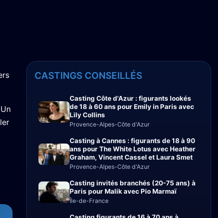
ers
CASTINGS CONSEILLÉS
Casting Côte d'Azur : figurants lookés
de 18 à 60 ans pour Emily in Paris avec
 Un
Lily Collins
ler
Provence-Alpes-Côte d'Azur
Casting à Cannes : figurants de 18 à 90
ans pour The White Lotus avec Heather
Graham, Vincent Cassel et Laura Smet
Provence-Alpes-Côte d'Azur
Casting invités branchés (20-75 ans) à
Paris pour Malik avec Pio Marmaï
Île-de-France
Casting figurants de 16 à 70 ans à