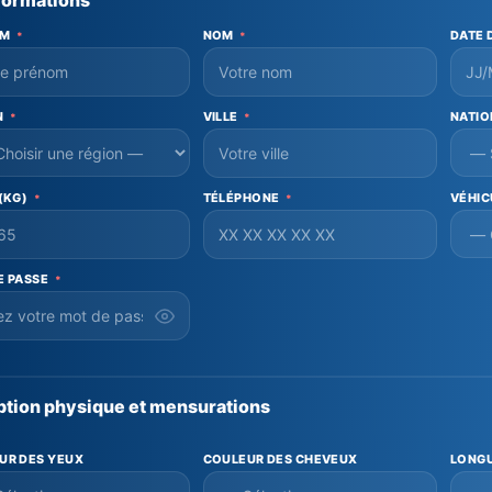
formations
OM
NOM
DATE 
*
*
N
VILLE
NATIO
*
*
 (KG)
TÉLÉPHONE
VÉHIC
*
*
E PASSE
*
ption physique et mensurations
UR DES YEUX
COULEUR DES CHEVEUX
LONGU