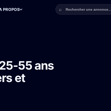
Rechercher une annonce
⌕
A PROPOS
s pour streamers et animateur de soirée
25-55 ans
rs et