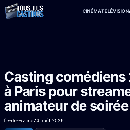
CINÉMA
TÉLÉVISION
Accueil
›
Castings
›
Série TV
›
Casting comédiens 25-55 ans à Pari
Casting comédiens 
à Paris pour streame
animateur de soirée
Île-de-France
24 août 2026