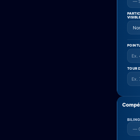
PARTI
VISIBL
POINT
TOUR D
Compé
BILIN