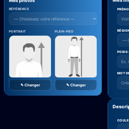
Mes in
Mes photos
RÉFÉRENCE
PRÉN
RÉGIO
PORTRAIT
PLEIN-PIED
POIDS
MOT D
✎ Changer
✎ Changer
Descri
COULE