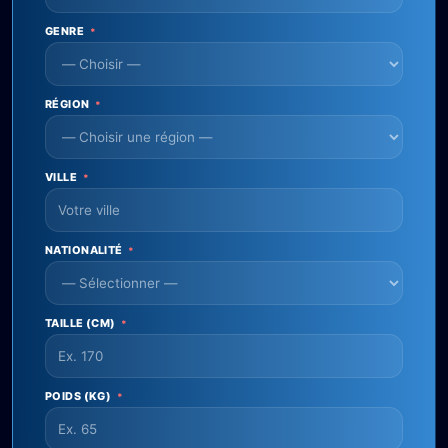
GENRE
*
RÉGION
*
VILLE
*
NATIONALITÉ
*
TAILLE (CM)
*
POIDS (KG)
*