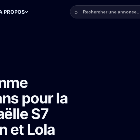
Rechercher une annonce
⌕
A PROPOS
e 18-40 ans pour la série Astrid et Raphaëlle S7 avec Sara Mortensen 
omme
ns pour la
aëlle S7
 et Lola