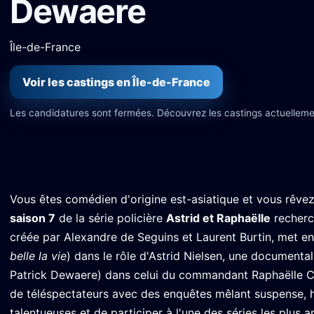
Dewaere
Île-de-France
Voir les castings en Île-de-France
Les candidatures sont fermées. Découvrez les castings actuelleme
Vous êtes comédien d'origine est-asiatique et vous rêvez
saison 7
de la série policière
Astrid et Raphaëlle
recherch
créée par Alexandre de Seguins et Laurent Burtin, met e
belle la vie
) dans le rôle d'Astrid Nielsen, une documentali
Patrick Dewaere) dans celui du commandant Raphaëlle Co
de téléspectateurs avec des enquêtes mêlant suspense, h
talentueuses et de participer à l'une des séries les plus 