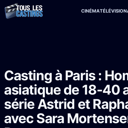
CINÉMA
TÉLÉVISION
Accueil
›
Castings
›
Série TV
›
Casting à Paris : Homme asiatique d
Casting à Paris : H
asiatique de 18-40 a
série Astrid et Raph
avec Sara Mortensen