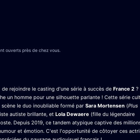
nt ouverts près de chez vous.
 de rejoindre le casting d'une série à succès de
France 2
? 
e un homme pour une silhouette parlante ! Cette série cult
n scène le duo inoubliable formé par
Sara Mortensen
(
Plus
ste autiste brillante, et
Lola Dewaere
(fille du légendaire
ste. Depuis 2019, ce tandem atypique captive des million
umour et émotion. C'est l'opportunité de côtoyer ces actr
appréciées du paysage audiovisuel français !